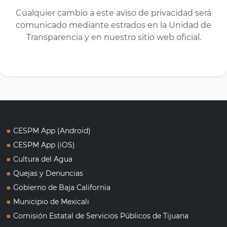
Cualquier cambio a este aviso de privacidad será
comunicado mediante estrados en la Unidad de
Transparencia y en nuestro sitio web oficial.
■
CESPM App (Android)
■
CESPM App (iOS)
■
Cultura del Agua
■
Quejas y Denuncias
■
Gobierno de Baja California
■
Municipio de Mexicali
■
Comisión Estatal de Servicios Públicos de Tijuana